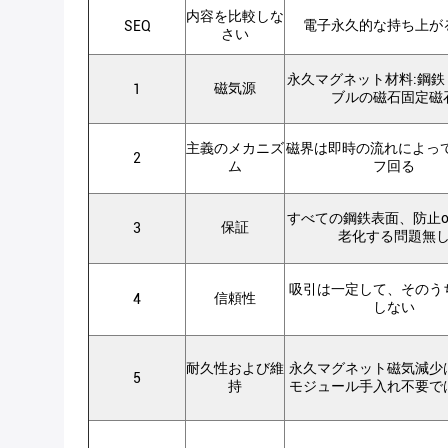
内容を比較しな
電子永久的な持ち上が
SEQ
さい
永久マグネット材料:鋼鉄
磁気源
1
ブルの磁石固定磁
主義のメカニズ
磁界は即時の流れによって
2
ム
フ回る
すべての鋼鉄表面、防止oil&
保証
3
老化する問題無
吸引は一定して、そのう
信頼性
4
しない
耐久性および維
永久マグネット磁気減少
5
持
モジュール手入れ不要で