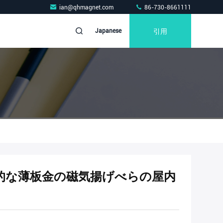
ian@qhmagnet.com
86-730-8661111
引用
Japanese
久的な薄板金の磁気揚げべらの屋内