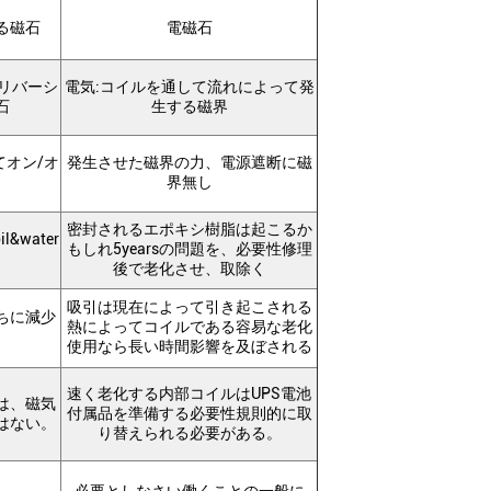
る磁石
電磁石
リバーシ
電気:コイルを通して流れによって発
石
生する磁界
オン/オ
発生させた磁界の力、電源遮断に磁
界無し
密封されるエポキシ樹脂は起こるか
water
もしれ5yearsの問題を、必要性修理
し
後で老化させ、取除く
吸引は現在によって引き起こされる
ちに減少
熱によってコイルである容易な老化
使用なら長い時間影響を及ぼされる
速く老化する内部コイルはUPS電池
は、磁気
付属品を準備する必要性規則的に取
はない。
り替えられる必要がある。