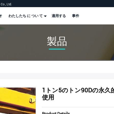
Co., Ltd.
オ
わたしたち に つい て
適用する
事件
製品
1トン5のトン90Dの永
使用
Product Details