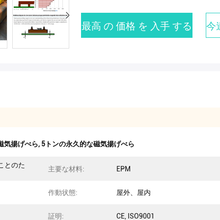
最高 の 価格 を 入手 する
今
の磁気揚げべら
,
5トンの永久的な磁気揚げべら
ことのた
主要な材料:
EPM
作動状態:
屋外、屋内
証明:
CE, ISO9001