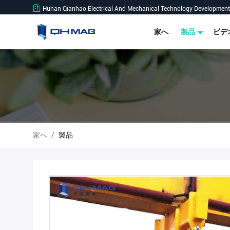
Hunan Qianhao Electrical And Mechanical Technology Development 
家へ
製品
ビデ
家へ
/
製品