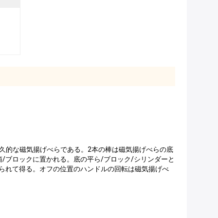
久的な磁気揚げべらである。2本の棒は磁気揚げべらの底
/ブロックに置かれる。底の平ら/ブロック/シリンダーと
られて得る。オフの位置のハンドルの回転は磁気揚げべ