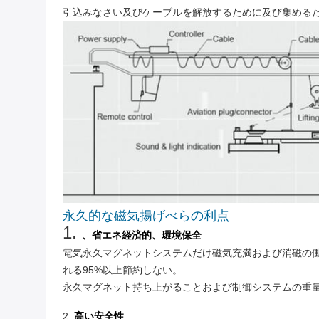
引込みなさい及びケーブルを解放するために及び集める
永久的な磁気揚げべらの利点
1.
、省エネ経済的、環境保全
電気永久マグネットシステムだけ磁気充満および消磁の
れる95%以上節約しない。
永久マグネット持ち上がることおよび制御システムの重
2.
高い安全性