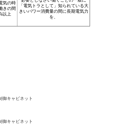
必要としなさい働くことの一般に
電気の時
「電気トラとして」知られている大
働きの間
きいパワー消費量の間に長期電気力
%以上
を、
制御キャビネット
制御キャビネット