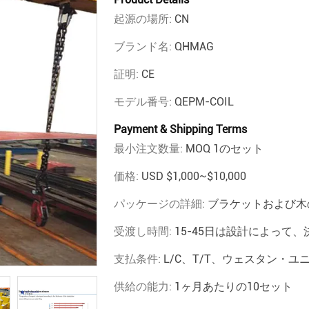
起源の場所:
CN
ブランド名:
QHMAG
証明:
CE
モデル番号:
QEPM-COIL
Payment & Shipping Terms
最小注文数量:
MOQ 1のセット
価格:
USD $1,000~$10,000
パッケージの詳細:
ブラケットおよび木
受渡し時間:
15-45日は設計によって、
支払条件:
L/C、T/T、ウェスタン・ユ
供給の能力:
1ヶ月あたりの10セット