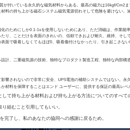
が付いている永久的な磁気材料からある。最高の磁力は16kgf/cm
た材料の持ち上がる磁石システム磁気電源切れそして危険を避けない。
化のためにしか0.1-1sを使用しないためにあり、ただ消磁は、作業
ったり、ことだけを表面のきれいの、信頼できおよび耐久、維持、そし
の表面で吸着しなくてもほぼ0、吸着傷付けなかったり、引き起こさない
ル設計、二重磁気源の技術、独特なプロダクト製造工程、独特な内部構
影響されないので非常に安全、UPS電池の補助システムではない。永
しか材料を保障することはエンド ユーザーに、提供する保証の最高レベ
sとして持ち上がる材料および持ち上がる方法についてのすべて
取り組むこと引用してもいい。
れを完了し、私のあなたの協同への感謝に戻るため。