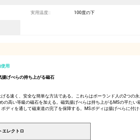
実用温度::
100度の下
内使用
気揚げべらの持ち上がる磁石
上げる速く、安全な簡単な方法である。これらはポーランド人の2つの永
めの高い等級の磁石を加える。磁気揚げべらは持ち上がるMSの平たい箱
）ボディを通して磁束道の完了を保障する。MSボディは揚げべらに付け
トエレクトロ