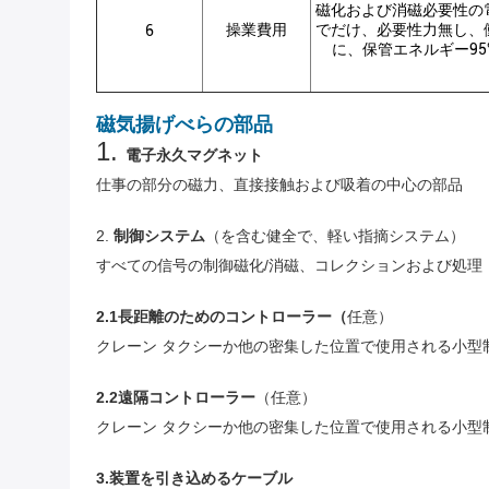
磁化および消磁必要性の
操業費用
でだけ、必要性力無し、
6
に、保管エネルギー95
磁気揚げべらの部品
1.
電子永久マグネット
仕事の部分の磁力、直接接触および吸着の中心の部品
2.
制御システム
（を含む健全で、軽い指摘システム）
すべての信号の制御磁化/消磁、コレクションおよび処理
2.1長距離のためのコントローラー（
任意）
クレーン タクシーか他の密集した位置で使用される小型
2.2遠隔コントローラー
（任意）
クレーン タクシーか他の密集した位置で使用される小型
3.装置を引き込めるケーブル