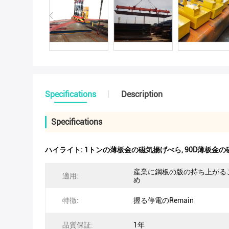
Specifications
Description
Specifications
ハイライト:
1トンの薄板金の磁気揚げべら
,
90D薄板金
産業に鋼板の版の持ち上がる
適用:
め
特徴:
握る停電のRemain
品質保証:
1年