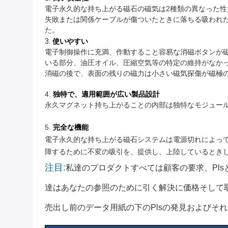
電子永久的な持ち上がる磁石の磁気は2種類の異なった性質
失敗または関係ケーブルが傷ついたときに落ちる吸われ
た。
3.
使いやすい
電子制御操作に充満、作動すること容易な消磁ボタンが磁
いる部分、油圧オイル、圧縮空気等の特定の維持がなか
消磁の後で、表面の残りの磁力は小さい磁気探傷が磁極
4.
独特で、適用範囲が広い製品設計
永久マグネット持ち上がることの内部は独特なモジュー
5.
完全な機能
電子永久的な持ち上がる磁石システムは電源切れによって
障するために不変の吸引を、提供し、上陸しているとき
注目:
私達のプロダクトすべては顧客の要求、pl
達はあなたの参照のために引く解決に価格そして
売出し前のデータ用紙の下のPlsの発見およびそ