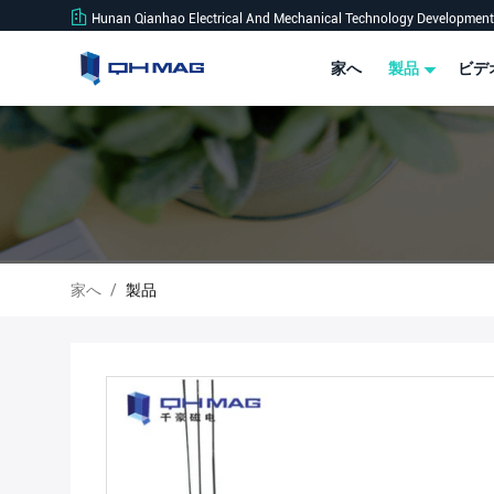
Hunan Qianhao Electrical And Mechanical Technology Development 
家へ
製品
ビデ
家へ
/
製品