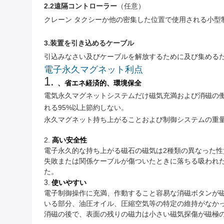
2.2遠隔コントローラー
（任意）
クレーン タクシーか他の密集した位置で使用される小型
3.装置を引き込めるケーブル
引込みなさい及びケーブルを解放するために及び集める
電子永久マグネット利点
1.
、省エネ経済的、環境保全
電気永久マグネットシステムだけ磁気充満および消磁の
れる95%以上節約しない。
永久マグネット持ち上がることおよび制御システムの重
2.
高い安全性
電子永久的な持ち上がる磁石の磁気は2種類の異なった性質
失敗または関係ケーブルが傷ついたときに落ちる吸われ
た。
3.
使いやすい
電子制御操作に充満、作動すること容易な消磁ボタンが磁
いる部分、油圧オイル、圧縮空気等の特定の維持がなか
消磁の後で、表面の残りの磁力は小さい磁気探傷が磁極