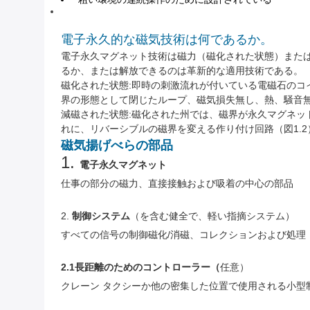
電子永久的な磁気技術は何であるか。
電子永久マグネット技術は磁力（磁化された状態）また
るか、または解放できるのは革新的な適用技術である。
磁化された状態:即時の刺激流れが付いている電磁石の
界の形態として閉じたループ、磁気損失無し、熱、騒音無
減磁された状態:磁化された州では、磁界が永久マグネ
れに、リバーシブルの磁界を変える作り付け回路（図1.
磁気揚げべらの部品
1.
電子永久マグネット
仕事の部分の磁力、直接接触および吸着の中心の部品
2.
制御システム
（を含む健全で、軽い指摘システム）
すべての信号の制御磁化/消磁、コレクションおよび処理
2.1長距離のためのコントローラー（
任意）
クレーン タクシーか他の密集した位置で使用される小型