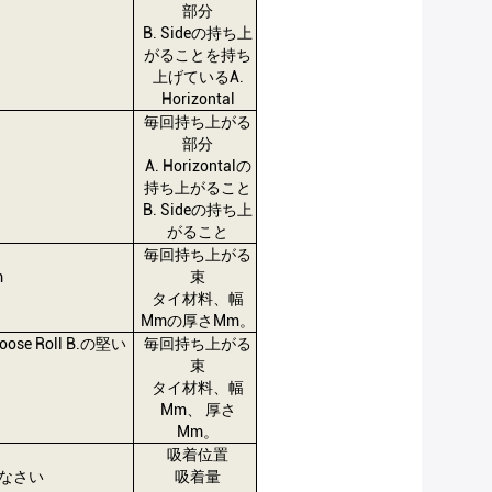
部分
B. Sideの持ち上
がることを持ち
上げているA.
Horizontal
毎回持ち上がる
部分
A. Horizontalの
持ち上がること
B. Sideの持ち上
がること
、
毎回持ち上がる
m
束
タイ材料、幅
Mmの厚さmm。
se Roll B.の堅い
毎回持ち上がる
束
タイ材料、幅
Mm、 厚さ
Mm。
吸着位置
なさい
吸着量