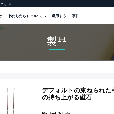
Co., Ltd.
オ
わたしたち に つい て
適用する
事件
製品
デフォルトの束ねられた
の持ち上がる磁石
Product Details