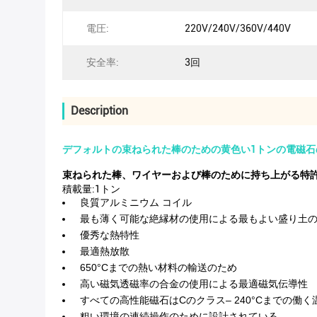
電圧:
220V/240V/360V/440V
安全率:
3回
Description
デフォルトの束ねられた棒のための黄色い1トンの電磁石
束ねられた棒、ワイヤーおよび棒のために持ち上がる特
積載量:1トン
良質アルミニウム コイル
最も薄く可能な絶縁材の使用による最もよい盛り土
優秀な熱特性
最適熱放散
650°Cまでの熱い材料の輸送のため
高い磁気透磁率の合金の使用による最適磁気伝導性
すべての高性能磁石はCのクラス– 240°Cまでの働
粗い環境の連続操作のために設計されている