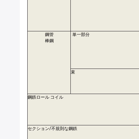
鋼管
単一部分
棒鋼
束
鋼鉄ロール コイル
セクション/不規則な鋼鉄