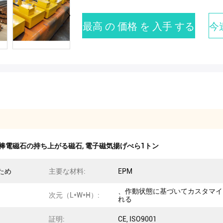
最高 の 価格 を 入手 する
今
棒電磁石の持ち上がる磁石
,
電子磁気揚げべら1トン
ため
主要な材料:
EPM
、作動状態に基づいてカスタマイ
次元（L*W*H）:
れる
証明:
CE, ISO9001