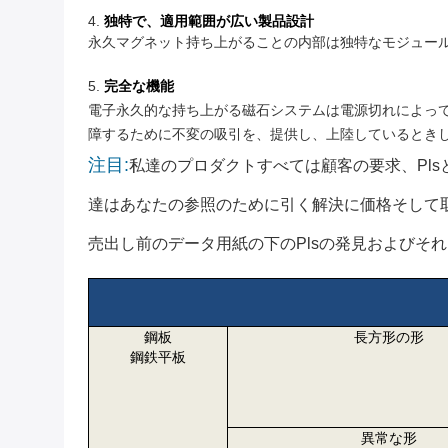
4.
独特で、適用範囲が広い製品設計
永久マグネット持ち上がることの内部は独特なモジュー
5.
完全な機能
電子永久的な持ち上がる磁石システムは電源切れによって
障するために不変の吸引を、提供し、上陸しているとき
注目:
私達のプロダクトすべては顧客の要求、pl
達はあなたの参照のために引く解決に価格そして
売出し前のデータ用紙の下のPlsの発見およびそ
鋼板
長方形の形
鋼鉄平板
異常な形