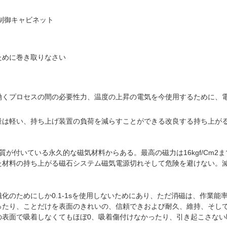
制御キャビネット
ために巻き取りなさい
働くプロセスの間の必要性力、温度の上昇の電気を今使用するために、
量は軽い、持ち上げ装置の負荷を減らすことができる改良する持ち上が
が付いている永久的な磁気材料からある。最高の磁力は16kgf/cm
た材料の持ち上がる磁石システム磁気電源切れそして危険を避けない。
化のためにしか0.1-1sを使用しないためにあり、ただ消磁は、作業
ったり、ことだけを表面のきれいの、信頼できおよび耐久、維持、そし
の表面で吸着しなくてもほぼ0、吸着傷付けなかったり、引き起こさない