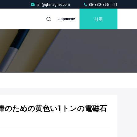
ian@qhmagnet.com
86-730-8661111
引用
Japanese
棒のための黄色い1トンの電磁石