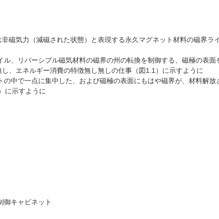
は非磁気力（減磁された状態）と表現する永久マグネット材料の磁界ラ
コイル、リバーシブル磁気材料の磁界の州の転換を制御する、磁極の表面
し、エネルギー消費の特徴無し無しの仕事（図1.1）に示すように
ットの中で一点に集中した、および磁極の表面にもはや磁界が、材料解放
2）に示すように
制御キャビネット