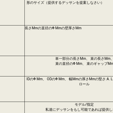
形のサイズ（提供するデッサンを提案しなさい）
長さmmの直径のφ Mmの壁厚さmm
単一部分の長さmm、 束の長さmm
束の直径のφ Mm、 束のギャップm
IDのφ Mm、 ODのφ Mm、 幅mmの厚さmmの堅さ:A. Loo
ロール
モデル/指定
私達にデッサンをもし可能であれば提供し