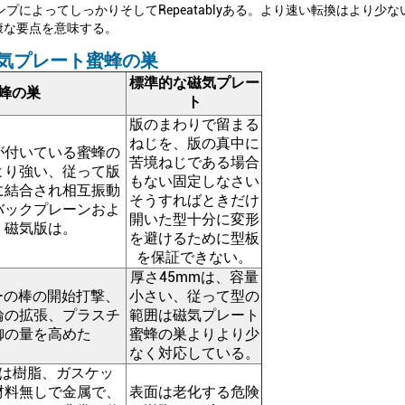
プによってしっかりそしてrepeatablyある。より速い転換はより
康な要点を意味する。
気プレート蜜蜂の巣
標準的な磁気プレー
蜂の巣
ト
版のまわりで留まる
ねじを、版の真中に
が付いている蜜蜂の
苦境ねじである場合
より強い、従って版
もない固定しなさい
に結合され相互振動
そうすればときだけ
バックプレーンおよ
開いた型十分に変形
、磁気版は。
を避けるために型板
を保証できない。
厚さ45mmは、容量
ーの棒の開始打撃、
小さい、従って型の
輪の拡張、プラスチ
範囲は磁気プレート
御の量を高めた
蜜蜂の巣よりより少
なく対応している。
Cは樹脂、ガスケッ
材料無しで金属で、
表面は老化する危険