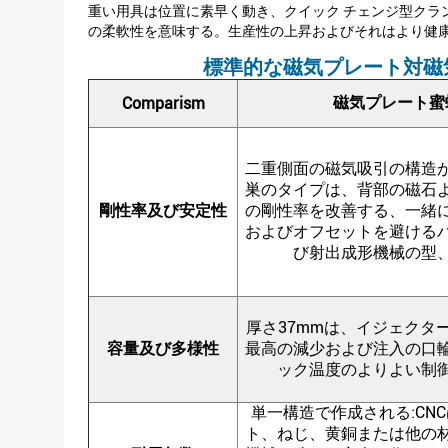
重い用具は位置に素早く動き、クイック チェンジ型クラン
の柔軟性を意味する。生産性の上昇およびそれはより健
標準的な磁気プレート対磁
磁気プレート蜜
Comparism
二重側面の磁気吸引の構造
巣のタイプは、背部の磁石
剛性率及び安定性
の剛性率を改善する、一緒
およびオフセットを避ける
び射出成形機械の型
厚さ37mmは、イジェクタ
容量及び多様性
最高の減少および注入の口
ック温度のよりよい制
単一構造で作成される:CN
ト、ねじ、黄銅または他の