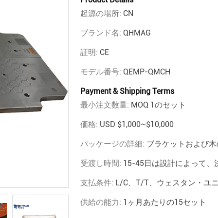
起源の場所:
CN
ブランド名:
QHMAG
証明:
CE
モデル番号:
QEMP-QMCH
Payment & Shipping Terms
最小注文数量:
MOQ 1のセット
価格:
USD $1,000~$10,000
パッケージの詳細:
ブラケットおよび木
受渡し時間:
15-45日は設計によって、
支払条件:
L/C、T/T、ウェスタン・ユ
供給の能力:
1ヶ月あたりの15セット