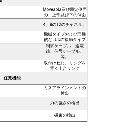
成
Moveabla及び固定側面
の、上部及び下の側面
4、8の12のチャネル。
機械タイプおよび理性
的なLCDの接触タイプ
制御ケーブル、送電
線、信号ケーブル、
等。
取付けねじ、リングを
置く土台リング
任意機能
ミスアラインメントの
検出
力の強さの検出
磁束の検出