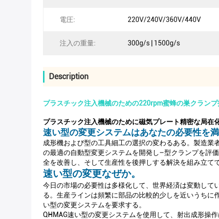
電圧:
220V/240V/360V/440V
注入の重量:
300g/s | 1500g/s
Description
プラスチック注入機械のための220rpm蜜蜂の巣クラン
プラスチック注入機械のために磁気プレート精密な局在
速い型の変更システムはあなたの必要性を満
成形機および型の工具細工の選択の変わるある。製造業者
の最適の自動型変更システムを開発し–型クランプを評
全を改善し、そして生産性を後押しする解決を組み立て
速い型の変更なぜか。
今日の市場の必要性は多様化して、世界経済は変動してい
る。生産ラインは頻繁に部品の比較的少しを近いうちに
い型の変更システムを要求する。
QHMAG速い型の変更システムを使用して、射出成形操