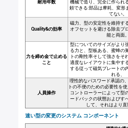
耐用年数
機械で造り、完全に作られ
頼できる:部品は摩耗、変形
てない。
磁力、型の安定性を維持す
Quality&の効率
オフセットを避ける除去プ
能と両面
型についてのサイズがより
る力と、型板ある、蜜蜂の
力を締め金で止める
トの剛性率そして強さをそ
こと
適度なレイアウトに集中す
する従って磁気プレートの
れる、
理性的なパスワード承認の、
トの不便のための必要性を使
人員操作
コントローラーによって型
ードバックの状態およびす
して、それはより直
速い型の変更のシステム コンポーネント