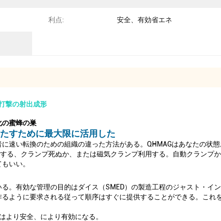
利点:
安全、有効省エネ
プ打撃の射出成形
化の蜜蜂の巣
たすために最大限に活用した
に速い転換のための組織の違った方法がある。QHMAGはあなたの状
価する、クランプ死ぬか、または磁気クランプ利用する。自動クランプ
てもいい。
る。有効な管理の目的はダイス（SMED）の製造工程のジャスト・イン
作るように要求される従って順序はすぐに提供することができる。これを
作はより安全、により有効になる。