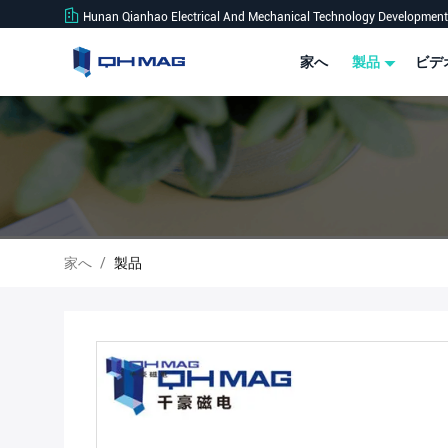
Hunan Qianhao Electrical And Mechanical Technology Development 
家へ
製品
ビデ
家へ
/
製品