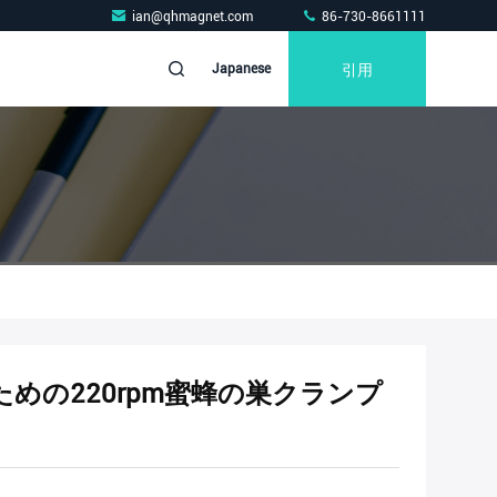
ian@qhmagnet.com
86-730-8661111
引用
Japanese
めの220rpm蜜蜂の巣クランプ