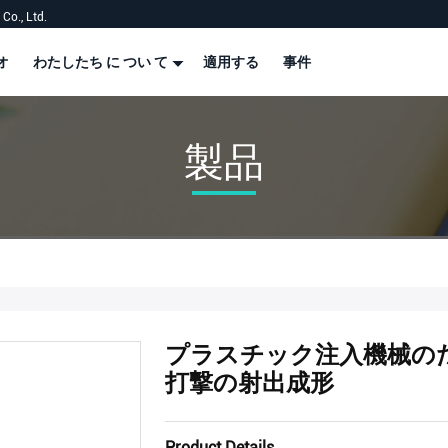
Co., Ltd.
オ
わたしたち に つい て
適用する
事件
製品
プラスチック注入機械のた
打撃の射出成形
Product Details