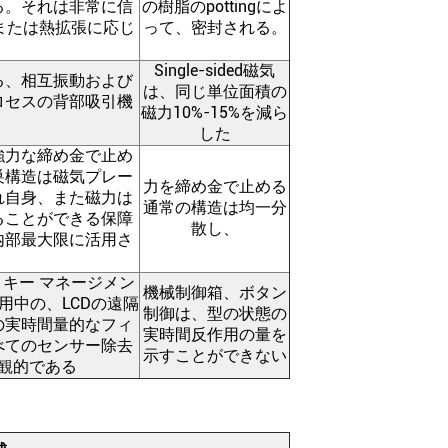
る。それは非常に信
の樹脂のpottingによ
または熱拡張に応じ
って、密封される。
Single-sided磁気
る、相互振動および
は、同じ単位面積の
ロセスの背部吸引機
磁力10%-15%を減ら
。
した
強力な締め金で止め
巣構造は磁気プレー
力を締め金で止める
れ自身、また磁力は
通常の構造は均一分
ることができる保障
散し、
内部最大限に活用さ
キー マネージメン
機械制御箱、ボタン
用中の、LCDの遠隔
制御は、型の状態の
の実時間量的なフィ
実時間反作用の量を
べてのセンサー除去
示すことができない
観的である