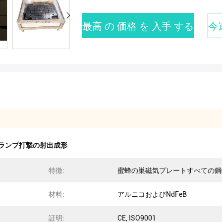
最高 の 価格 を 入手 する
今
ランプ打撃の射出成形
特徴:
蜜蜂の巣磁気プレートすべての鋼
材料:
アルニコおよびNdFeB
証明:
CE, ISO9001