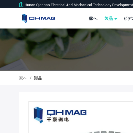
Hunan Qianhao Electrical And Mechanical Technology Development 
家へ
製品
ビデ
家へ
/
製品