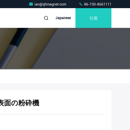
ian@qhmagnet.com
86-730-8661111
引用
Japanese
表面の粉砕機