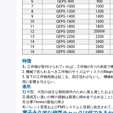
6
QEPS-900
900
7
QEPS-1000
1000
8
QEPS-1200
1200
9
QEPS-1400
1400
10
QEPS-1600
1600
11
QEPS-1800
1800
2000年
12
QEPS-2000
13
QEPS-2200
2200
14
QEPS-2400
2400
15
QEPS-2600
2600
16
QEPS-2800
2800
特徴
1.
工作物が取付けられていれば、工作物の5つの表面で
2. 機械で造られるべき工作物のサイズはディスクのmag
3. 落下の工作物危険は起こる。高圧流れがないし、機
用に影響を与えない。
適用:
1)
中型、大型の頑丈な製粉操作のために最も適したおよ
2) 最低互い違いの棒の接触は最適に締め金で止めること
3) 仕事15mmの最低の厚さ
4) パレット変更およびFMSシステムと容易に統合されて
電子永久的な磁気チャックは何であるか