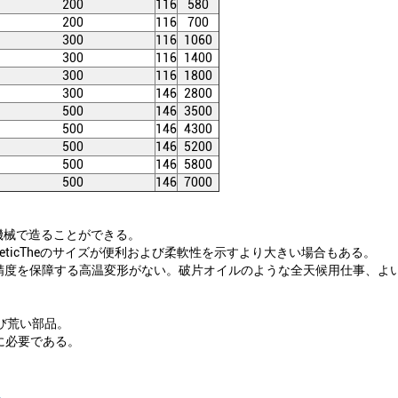
200
116
580
200
116
700
300
116
1060
300
116
1400
300
116
1800
300
146
2800
500
146
3500
500
146
4300
500
146
5200
500
146
5800
500
146
7000
機械で造ることができる。
neticTheのサイズが便利および柔軟性を示すより大きい場合もある。
械精度を保障する高温変形がない。破片オイルのような全天候用仕事、よ
び荒い部品。
に必要である。
。
。