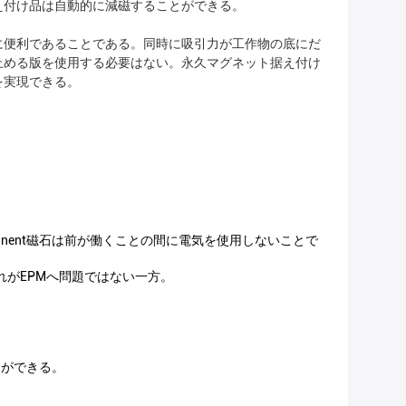
え付け品は自動的に減磁することができる。
に便利であることである。同時に吸引力が工作物の底にだ
止める版を使用する必要はない。永久マグネット据え付け
を実現できる。
。
anent磁石は前が働くことの間に電気を使用しないことで
れがEPMへ問題ではない一方。
とができる。