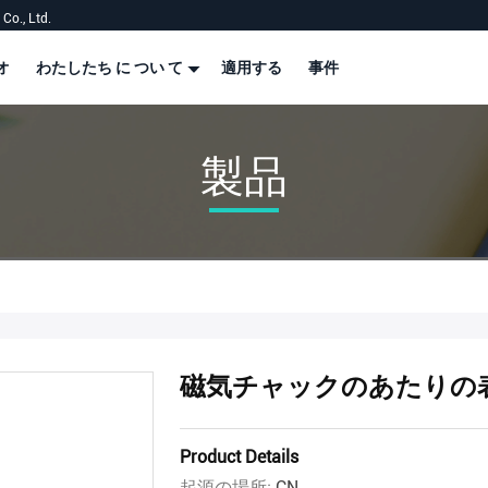
Co., Ltd.
オ
わたしたち に つい て
適用する
事件
製品
磁気チャックのあたりの
Product Details
起源の場所:
CN