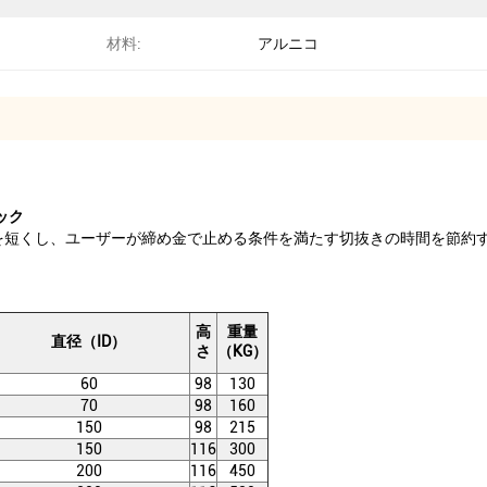
材料:
アルニコ
ック
を短くし、ユーザーが締め金で止める条件を満たす切抜きの時間を節約す
。
高
重量
直径（ID）
さ
（KG）
60
98
130
70
98
160
150
98
215
150
116
300
200
116
450