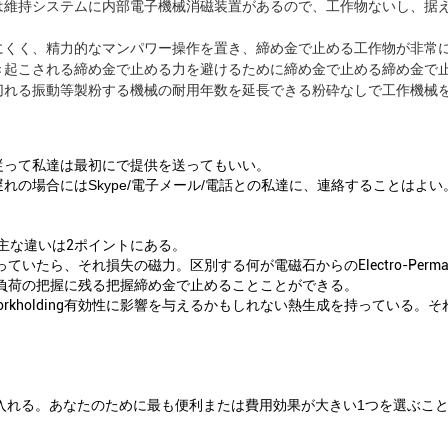
は維持システムに内部電子機械消磁装置があるので、工作物ないし、据
にくく、精力的なマンパワー操作を置き、締め金で止める工作物が非常
き起こされる締め金で止める力を避けるために締め金で止める締め金で
切れる振動等製粉する機械の耐用年数を延長できる粉砕なしで工作機械
従って私達は最初にで提供を送ってもいい。
の場合にはSkype/電子メール/電話との私達に、連絡することはよい
主な違いは2ポイントにある。
いたら、それ損失の磁力。区別する何が電磁石からのelectro-Perm
と負荷の把握に残る把握締め金で止めることことができる。
kholding有効性に影響を与えるかもしれない熱生成を持っている。そ
を受け入れる。あなたのために最も便利または費用効果が大きい1つを選ぶこ