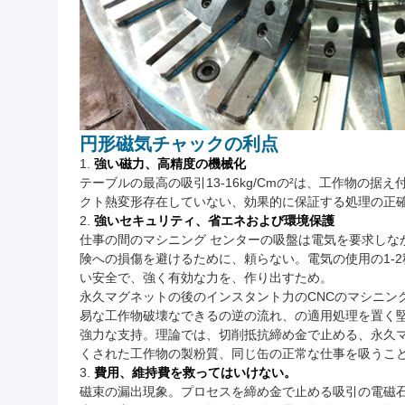
円形磁気チャックの利点
1.
強い磁力、高精度の機械化
テーブルの最高の吸引13-16kg/cmの²は、工作物
クト熱変形存在していない、効果的に保証する処理の正
2.
強いセキュリティ、省エネおよび環境保護
仕事の間のマシニング センターの吸盤は電気を要求し
険への損傷を避けるために、頼らない。電気の使用の1-
い安全で、強く有効な力を、作り出すため。
永久マグネットの後のインスタント力のCNCのマシニン
易な工作物破壊なできるの逆の流れ、の適用処理を置く
強力な支持。理論では、切削抵抗締め金で止める、永久マグ
くされた工作物の製粉質、同じ缶の正常な仕事を吸うこ
3.
費用、維持費を救ってはいけない。
磁束の漏出現象。プロセスを締め金で止める吸引の電磁