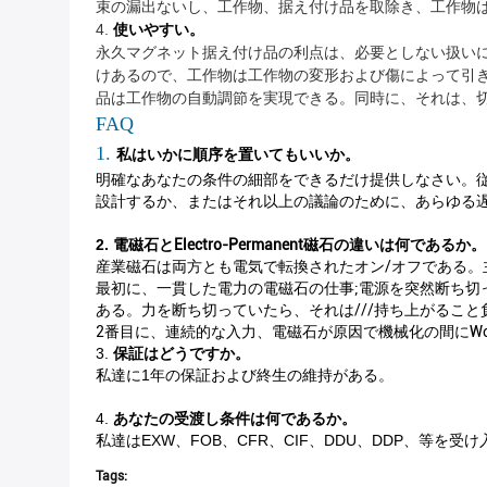
束の漏出ないし、工作物、据え付け品を取除き、工作物
4.
使いやすい。
永久マグネット据え付け品の利点は、必要としない扱い
けあるので、工作物は工作物の変形および傷によって引
品は工作物の自動調節を実現できる。同時に、それは、
FAQ
1.
私はいかに順序を置いてもいいか。
明確なあなたの条件の細部をできるだけ提供しなさい。
設計するか、またはそれ以上の議論のために、あらゆる遅れ
2.
電磁石とElectro-Permanent磁石の違いは何であるか。
産業磁石は両方とも電気で転換されたオン/オフである。
最初に、一貫した電力の電磁石の仕事;電源を突然断ち切って
ある。力を断ち切っていたら、それは///持ち上がるこ
2番目に、連続的な入力、電磁石が原因で機械化の間にwor
3.
保証はどうですか。
私達に1年の保証および終生の維持がある。
4.
あなたの受渡し条件は何であるか。
私達はEXW、FOB、CFR、CIF、DDU、DDP、等
Tags: