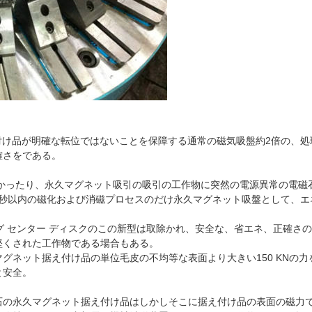
の据え付け品が明確な転位ではないことを保障する通常の磁気吸盤約2倍の
確さをである。
なかったり、永久マグネット吸引の吸引の工作物に突然の電源異常の電磁
2秒以内の磁化および消磁プロセスのだけ永久マグネット吸盤として、
グ センター ディスクのこの新型は取除かれ、安全な、省エネ、正確さ
堅くされた工作物である場合もある。
ネット据え付け品の単位毛皮の不均等な表面より大きい150 KNの力を
と安全。
石の永久マグネット据え付け品はしかしそこに据え付け品の表面の磁力