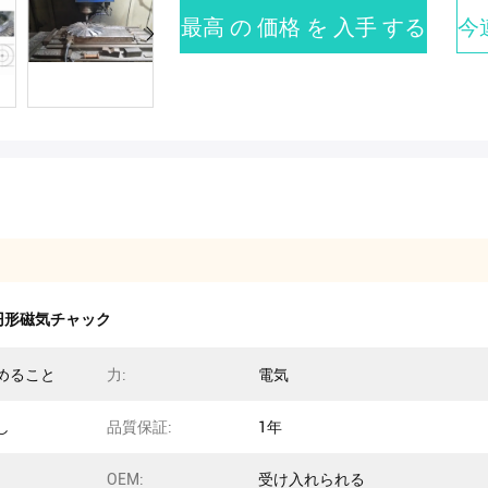
最高 の 価格 を 入手 する
今
円形磁気チャック
めること
力:
電気
し
品質保証:
1年
OEM:
受け入れられる