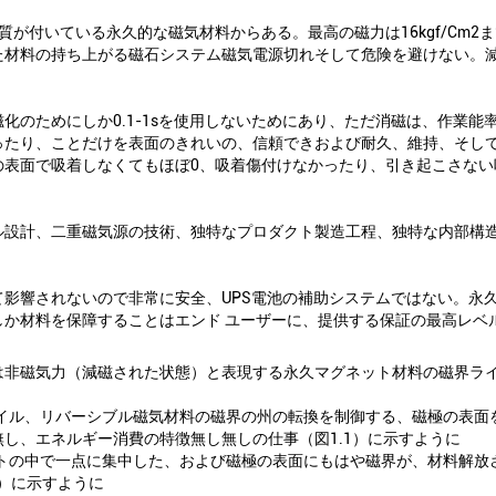
が付いている永久的な磁気材料からある。最高の磁力は16kgf/cm
た材料の持ち上がる磁石システム磁気電源切れそして危険を避けない。
化のためにしか0.1-1sを使用しないためにあり、ただ消磁は、作業
ったり、ことだけを表面のきれいの、信頼できおよび耐久、維持、そし
の表面で吸着しなくてもほぼ0、吸着傷付けなかったり、引き起こさない
ル設計、二重磁気源の技術、独特なプロダクト製造工程、独特な内部構
影響されないので非常に安全、UPS電池の補助システムではない。永
しか材料を保障することはエンド ユーザーに、提供する保証の最高レベ
は非磁気力（減磁された状態）と表現する永久マグネット材料の磁界ラ
コイル、リバーシブル磁気材料の磁界の州の転換を制御する、磁極の表面
し、エネルギー消費の特徴無し無しの仕事（図1.1）に示すように
ットの中で一点に集中した、および磁極の表面にもはや磁界が、材料解放
2）に示すように