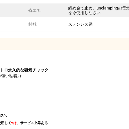
締め金で止め、unclampingの電
省エネ:
を今使用しなさい
材料:
ステンレス鋼
レクトロ永久的な磁気チャック
強い粘着力:
。
ない。
使用して
√は
、サービス上昇ある