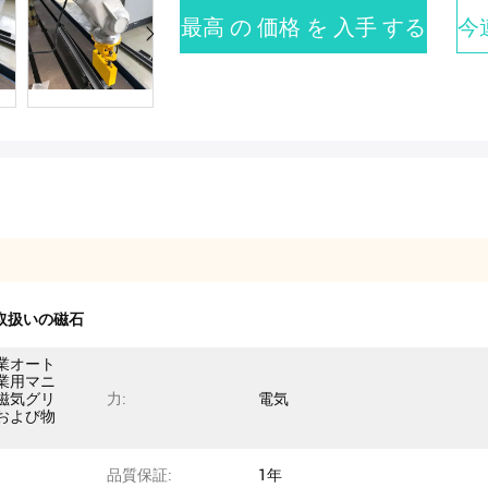
最高 の 価格 を 入手 する
今
取扱いの磁石
業オート
業用マニ
磁気グリ
力:
電気
および物
品質保証:
1年