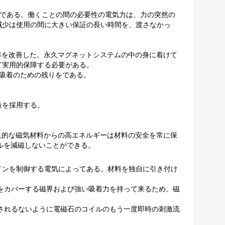
2まである。働くことの間の必要性の電気力は、力の突然の
減少は使用の間に大きい保証の長い時間を、渡さなかっ
能率を改善した。永久マグネットシステムの中の身に着けて
て実用的保障する必要がある。
吸着のための残りをである。
造を採用する。
久的な磁気材料からの高エネルギーは材料の安全を常に保
ルを減磁しないことができる。
インを制御する電気によってある。材料を独自に引き付け
をカバーする磁界および強い吸着力を持って来るため。磁
されるないように電磁石のコイルのもう一度即時の刺激流