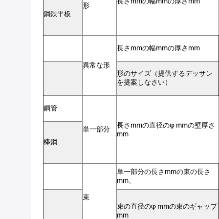
長さmmの幅mmの厚さmm
形
鋼鉄平板
長さ
mmの幅mmの厚さ
mm
異常な形
形のサイズ（提供するデッサン
を提案しなさい）
鋼管
長さ
mmの直径のφ
mmの壁厚さ
単一部分
mm
棒鋼
単一部分の長さ
mmの束の長さ
mm、
束
束の直径のφ
mmの束のギャップ
mm