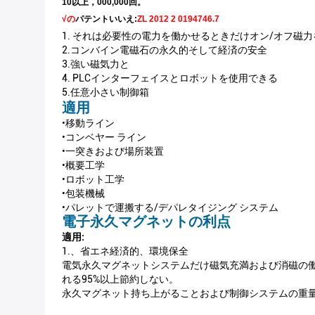
10以上，000,000回。
√の
パテントいいえ:
ZL 2012 2 0194746.7
1. それは必要性の電力を働かせるときだけオン/オフ磁
2.コンバイン電磁石の永久的そして経済の安全
3.強い磁気力と
4. PLCインターフェイスとロボットを使用できる
5.任意小さい制御箱
適用
•移動ライン
•コンベヤー ライン
•一突きおよび場所装置
•概要工学
•ロボット工学
•包装機械
•パレットで運搬する/デパレタイジング システム
電子永久マグネットの利点
適用:
1.、省エネ経済的、環境保全
電気永久マグネットシステムだけ磁気充満および消磁の
れる95%以上節約しない。
永久マグネット持ち上がることおよび制御システムの重