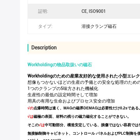
証明:
CE, ISO9001
タイプ:
溶接クランプ磁石
Description
Workholdingの物品取扱いの磁石
Workholdingのための産業友好的な使用された小型エ
想像もつかないほどの生産の予備との安全な処理のための
1つのクランプの5味方された機械化
生産性の最低の設定時間そして増加
用具の有用な生命およびプロセス安全の増加
√の
点爆時間は速く、MAGの磁界DEMAGは必要性だけ0.2sである
√は
磁極の表面、材料の残りの磁力磁化することができない。
そこの
√は
中可動部分、構造安定している、損傷ではない容易では
無接触
制御キャビネット、コントロール パネルおよびPLC制御を