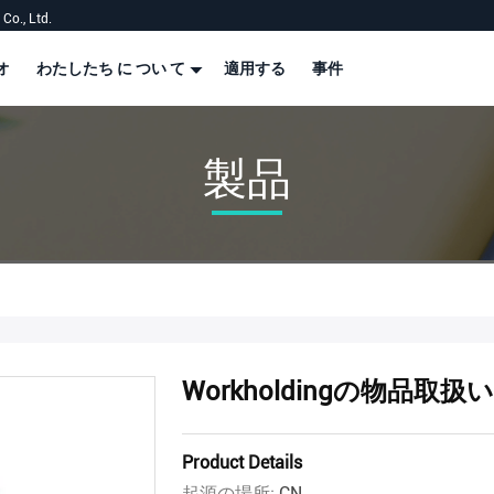
Co., Ltd.
オ
わたしたち に つい て
適用する
事件
製品
Workholdingの物品取
Product Details
起源の場所:
CN