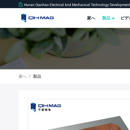
Hunan Qianhao Electrical And Mechanical Technology Development 
家へ
製品
ビデ
家へ
/
製品