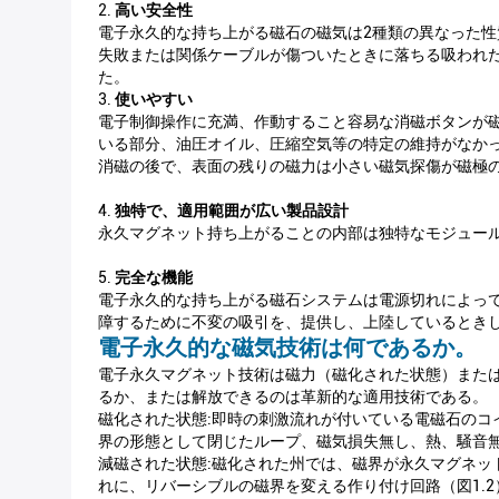
2.
高い安全性
電子永久的な持ち上がる磁石の磁気は2種類の異なった性質
失敗または関係ケーブルが傷ついたときに落ちる吸われ
た。
3.
使いやすい
電子制御操作に充満、作動すること容易な消磁ボタンが磁
いる部分、油圧オイル、圧縮空気等の特定の維持がなか
消磁の後で、表面の残りの磁力は小さい磁気探傷が磁極
4.
独特で、適用範囲が広い製品設計
永久マグネット持ち上がることの内部は独特なモジュー
5.
完全な機能
電子永久的な持ち上がる磁石システムは電源切れによって
障するために不変の吸引を、提供し、上陸しているとき
電子永久的な磁気技術は何であるか。
電子永久マグネット技術は磁力（磁化された状態）また
るか、または解放できるのは革新的な適用技術である。
磁化された状態:即時の刺激流れが付いている電磁石の
界の形態として閉じたループ、磁気損失無し、熱、騒音無
減磁された状態:磁化された州では、磁界が永久マグネ
れに、リバーシブルの磁界を変える作り付け回路（図1.